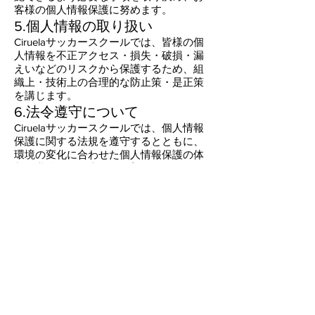
客様の個人情報保護に努めます。
5.個人情報の取り扱い
Ciruelaサッカースクールでは、皆様の個
人情報を不正アクセス・損失・破損・漏
えいなどのリスクから保護するため、組
織上・技術上の合理的な防止策・是正策
を講じます。
6.法令遵守について
Ciruelaサッカースクールでは、個人情報
保護に関する法規を遵守するとともに、
環境の変化に合わせた個人情報保護の体
制を継続的に見直し・改善いたします。
7.開示請求、お問い合わせにつ
いて​
Ciruelaサッカースクールでは、個人情報
に関するお問合せについて対応いたしま
す。Ciruelaサッカースクールが保有して
いるお客様の個人情報について開示・訂
正・利用停止などをご希望になる場合は
下記窓口までご連絡ください。なお、請
求対象の個人情報に係るお客様本人であ
ることを確認するため、必要な書類など