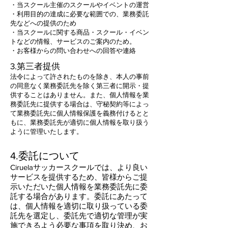
・当スクール主催のスクールやイベントの運営
​・利用目的の達成に必要な範囲での、業務委託
先などへの提供のため
・当スクールに関する商品・スクール・イベン
トなどの情報、サービスのご案内のため。
​・お客様からの問い合わせへの回答や連絡
3.第三者提供
​法令によって許されたものを除き、本人の事前
の同意なく業務委託先を除く第三者に開示・提
供することはありません。また、個人情報を業
務委託先に提供する場合は、守秘契約等によっ
て業務委託先に個人情報保護を義務付けるとと
もに、業務委託先が適切に個人情報を取り扱う
ように管理いたします。
4.委託について
Ciruelaサッカースクールでは、より良い
サービスを提供するため、皆様からご提
示いただいた個人情報を業務委託先に委
託する場合があります。委託にあたって
は、個人情報を適切に取り扱っている委
託先を選定し、委託先で適切な管理が実
施できるよう必要な事項を取り決め、お