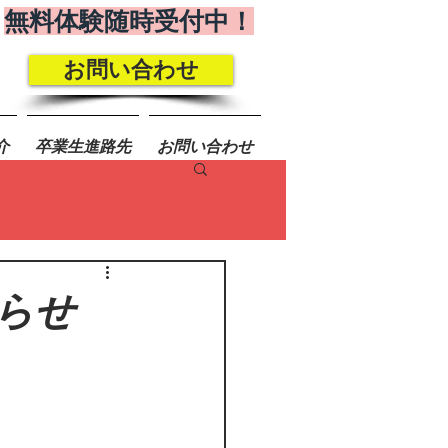
無料体験随時受付中！
お問い合わせ
介
卒業生進路先
お問い合わせ
らせ