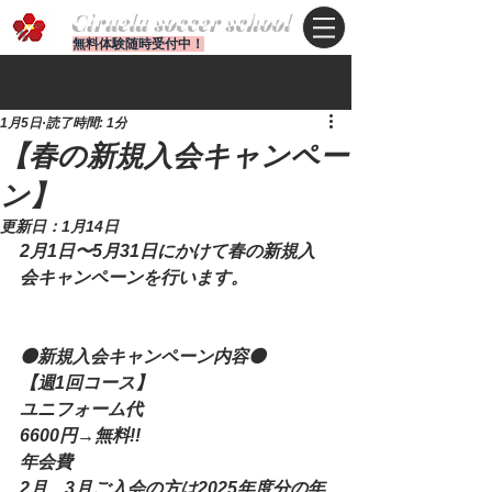
Ciruela soccer school
無料体験随時受付中！
記事
1月5日
読了時間: 1分
【春の新規入会キャンペー
ン】
更新日：
1月14日
2月1日〜5月31日にかけて春の新規入
会キャンペーンを行います。
⚫新規入会キャンペーン内容⚫
【週1回コース】
ユニフォーム代
6600円→無料!!
年会費
2月、3月ご入会の方は2025年度分の年