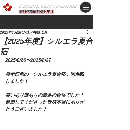
Ciruela soccer school
無料体験随時受付中！
記事
2025年8月28日
読了時間: 1分
【2025年度】シルエラ夏合
宿
2025/8/26〜2025/8/27
毎年恒例の「シルエラ夏合宿」開催致
しました！
笑いあり涙ありの最高の合宿でした！
参加してくださった皆様本当にありが
とうございました！