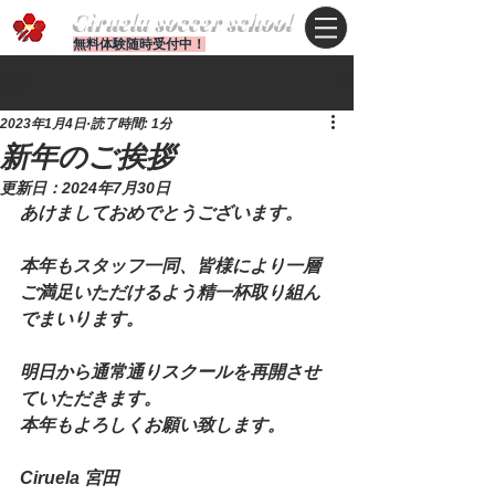
Ciruela soccer school
無料体験随時受付中！
記事
2023年1月4日
読了時間: 1分
新年のご挨拶
更新日：
2024年7月30日
あけましておめでとうございます。
本年もスタッフ一同、皆様により一層
ご満足いただけるよう精一杯取り組ん
でまいります。
明日から通常通りスクールを再開させ
ていただきます。
本年もよろしくお願い致します。
Ciruela 宮田