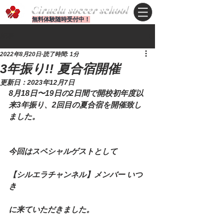
Ciruela soccer school
無料体験随時受付中！
記事
2022年8月20日
読了時間: 1分
3年振り!! 夏合宿開催
更新日：
2023年12月7日
8月18日〜19日の2日間で開校初年度以
来3年振り、2回目の夏合宿を開催致し
ました。
今回はスペシャルゲストとして
【シルエラチャンネル】メンバー いつ
き
に来ていただきました。